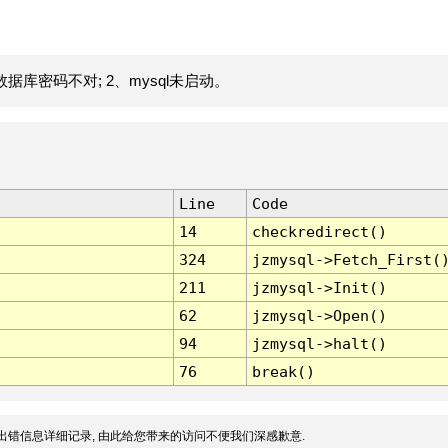
据库密码不对; 2、mysql未启动。
Line
Code
14
checkredirect()
324
jzmysql->Fetch_First(
211
jzmysql->Init()
62
jzmysql->Open()
94
jzmysql->halt()
76
break()
出错信息详细记录, 由此给您带来的访问不便我们深感歉意.