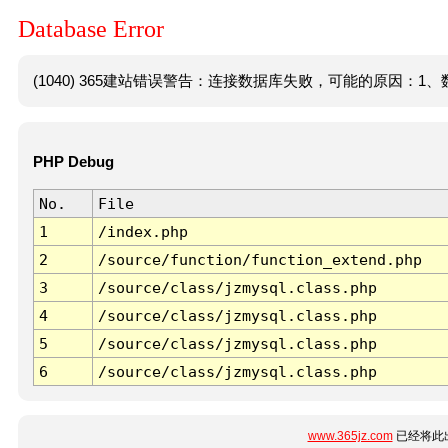
Database Error
(1040) 365建站错误警告：连接数据库失败，可能的原因：1、数
PHP Debug
No.
File
1
/index.php
2
/source/function/function_extend.php
3
/source/class/jzmysql.class.php
4
/source/class/jzmysql.class.php
5
/source/class/jzmysql.class.php
6
/source/class/jzmysql.class.php
www.365jz.com
已经将此