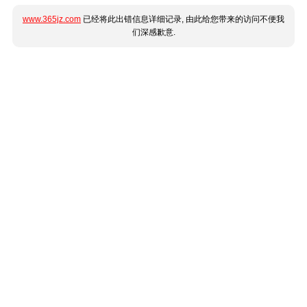
www.365jz.com
已经将此出错信息详细记录, 由此给您带来的访问不便我
们深感歉意.