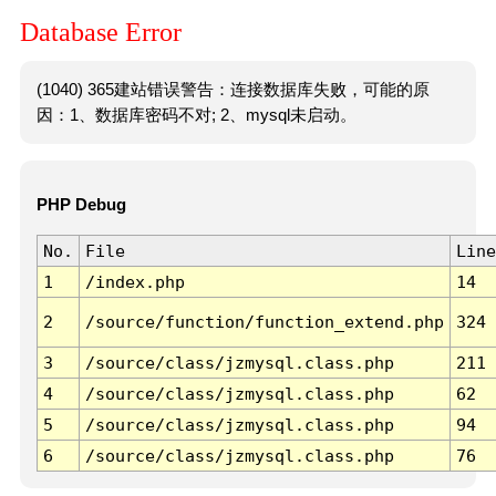
Database Error
(1040) 365建站错误警告：连接数据库失败，可能的原
因：1、数据库密码不对; 2、mysql未启动。
PHP Debug
No.
File
Line
1
/index.php
14
2
/source/function/function_extend.php
324
3
/source/class/jzmysql.class.php
211
4
/source/class/jzmysql.class.php
62
5
/source/class/jzmysql.class.php
94
6
/source/class/jzmysql.class.php
76