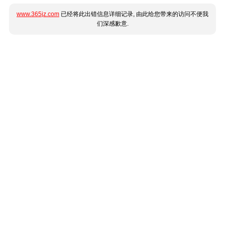
www.365jz.com
已经将此出错信息详细记录, 由此给您带来的访问不便我
们深感歉意.