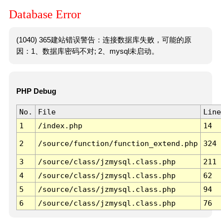
Database Error
(1040) 365建站错误警告：连接数据库失败，可能的原
因：1、数据库密码不对; 2、mysql未启动。
PHP Debug
No.
File
Line
1
/index.php
14
2
/source/function/function_extend.php
324
3
/source/class/jzmysql.class.php
211
4
/source/class/jzmysql.class.php
62
5
/source/class/jzmysql.class.php
94
6
/source/class/jzmysql.class.php
76