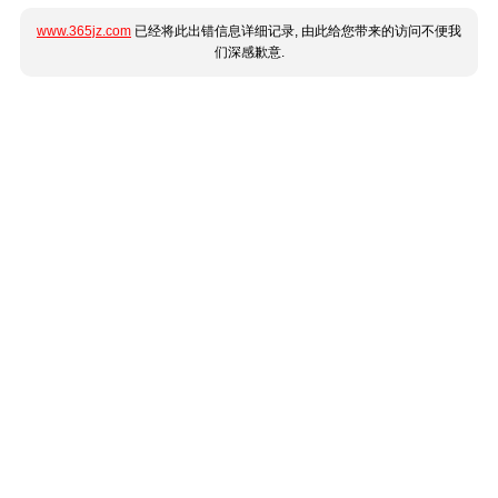
www.365jz.com
已经将此出错信息详细记录, 由此给您带来的访问不便我
们深感歉意.