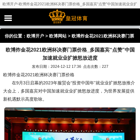
欧博开户-欧博炸金花2021欧洲杯决赛门票价格_多国嘉宾“点赞”中国加速就业业扩
掀怒放进度
你的位置：
欧博开户
>
欧博网站
> 欧博炸金花2021欧洲杯决赛门票
欧博炸金花2021欧洲杯决赛门票价格_多国嘉宾“点赞”中国
价格_多国嘉宾“点赞”中国加速就业业扩掀怒放进度
加速就业业扩掀怒放进度
发布日期：2024-12-12 17:36 点击次数：227
欧博炸金花2021欧洲杯决赛门票价格
在9月3日启幕的2023年服贸会“投资中国年”就业业扩掀怒放推介
大会上，多国嘉宾对中国加速就业业扩掀怒放进度，为世界发展提供
新机遇默示高度歌咏。