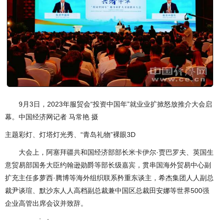
9月3日，2023年服贸会“投资中国年”就业业扩掀怒放推介大会启
幕。中国经济网记者 马常艳 摄
主题彩灯、灯塔灯光秀、“青岛礼物”裸眼3D
大会上，阿塞拜疆共和国经济部部长米卡伊尔·贾巴罗夫、英国生
意贸易部国务大臣约翰逊勋爵等部长级嘉宾，贯串国海外贸易中心副
扩充主任多萝西·腾博等海外组织联系矜重东谈主，希杰集团人人副总
裁尹谈瑄、默沙东人人高档副总裁兼中国区总裁田安娜等世界500强
企业高管出席会议并致辞。