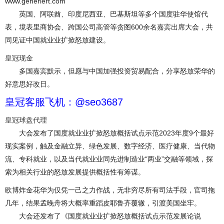
www.generiert.com
英国、阿联酋、印度尼西亚、巴基斯坦等多个国度驻华使馆代
表，境表里商协会、跨国公司高管等贪图600余名嘉宾出席大会，共
同见证中国就业业扩掀怒放建设。
皇冠现金
多国嘉宾默示，但愿与中国加强投资贸易配合，分享怒放荣华的
好意思好改日。
皇冠客服飞机：@seo3687
皇冠球盘代理
大会发布了国度就业业扩掀怒放概括试点示范2023年度9个最好
现实案例，触及金融立异、绿色发展、数字经济、医疗健康、当代物
流、专科就业，以及当代就业业同先进制造业“两业”交融等领域，探
索为相关行业的怒放发展提供概括性有筹谋。
欧博炸金花华为仅凭一己之力作战，无非穷尽所有司法手段，官司拖
几年，结果孟晚舟将大概率重蹈皮耶鲁齐覆辙，引渡美国坐牢。
大会还发布了《国度就业业扩掀怒放概括试点示范发展论说