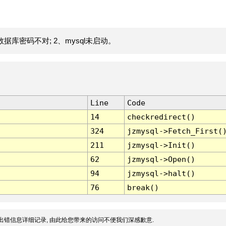
据库密码不对; 2、mysql未启动。
Line
Code
14
checkredirect()
324
jzmysql->Fetch_First(
211
jzmysql->Init()
62
jzmysql->Open()
94
jzmysql->halt()
76
break()
出错信息详细记录, 由此给您带来的访问不便我们深感歉意.