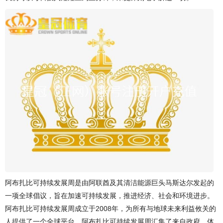
阿布扎比可持续发展周是由阿联酋及其清洁能源巨头马斯达尔发起的
一项全球倡议，旨在加速可持续发展，推进经济、社会和环境进步。
阿布扎比可持续发展周成立于2008年，为所有与地球未来利益攸关的
人提供了一个全球平台。阿布扎比可持续发展周汇集了来自政府、体