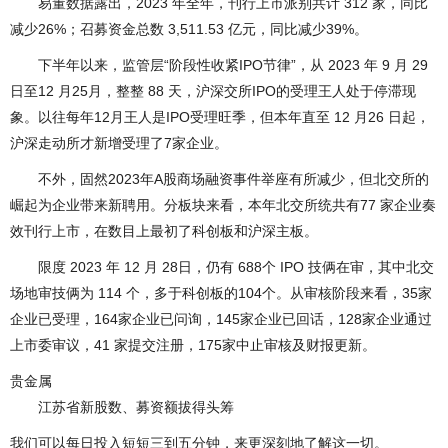
易董数据露出，2023 年全年，刊行上市派别共计 312 家，同比
减少26%；召募资金总数 3,511.53 亿元，同比减少39%。
下半年以来，监管层“阶段性收紧IPO节律”，从 2023 年 9 月 29
日至12 月25月，整整 88 天，沪深交所IPO的受理王人处于停滞现
象。以往每年12月王人是IPO受理旺季，但本年直至 12 月26 日起，
沪深走动所才新增受理了7家企业。
不外，固然2023年A股商场融资事件举座有所减少，但北交所的
崛起为企业带来新聘用。分板块来看，本年北交所统共有77 家企业奏
效刊行上市，在数目上最初了科创板和沪深主板。
限度 2023 年 12 月 28日，仍有 688个 IPO 技俩在审，其中北交
场地审技俩为 114 个，多于科创板的104个。从审核阶段来看，35家
企业已受理，164家企业已问询，145家企业已回话，128家企业通过
上市委审议，41 家提交注册，175家中止审核及财报更新。
贵金属
江苏省新股数、募资额拔得头筹
我们可以每日投入短短三到五分钟，来更深刻地了解这一切。