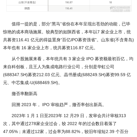
值得一提的是，部分“黑马”省份在本年呈现出苍劲的动能，已毕
惊艳的成本商场施展。较典型的如陕西省，本年以7 家企业上市，统
共募资116.41 亿元的得益置身“百亿IPO募资强省”。山东省(不含青岛)
本年也有 16 家企业上市，统共募资116.87 亿元。
从个股施展来看，本年统共有 3 家企业 IPO 募资额最初百亿，均
来自科创板，且王人为集成电路行业公司，分别是华虹公司
(688347.SH)募资212.03 亿元、晶书册成(688249.SH)募资99.59 亿
元、中芯集成-U(688469.SH)。
撤否率翻新高
回溯 2023 年， IPO 审核趋严，撤否率创出新高。
2023年 1 月 1 日至2023年 12 月29 日，发审会共计审核313
次，其中通过278家企业过会，较 2022 年的过会数目着落了
47.05%；未通过12家，过会率为88.82%，较旧年缩短2.39 个百分