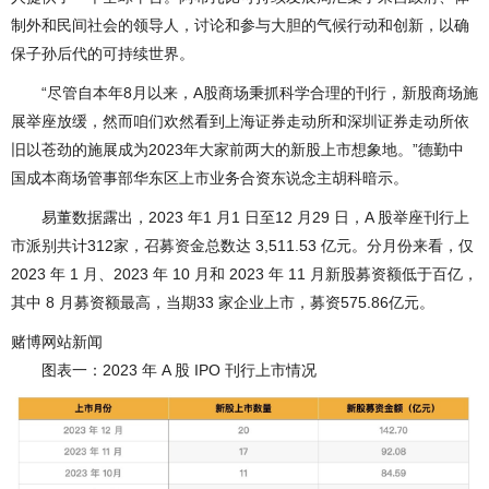
制外和民间社会的领导人，讨论和参与大胆的气候行动和创新，以确
保子孙后代的可持续世界。
“尽管自本年8月以来，A股商场秉抓科学合理的刊行，新股商场施
展举座放缓，然而咱们欢然看到上海证券走动所和深圳证券走动所依
旧以苍劲的施展成为2023年大家前两大的新股上市想象地。”德勤中
国成本商场管事部华东区上市业务合资东说念主胡科暗示。
易董数据露出，2023 年1 月1 日至12 月29 日，A 股举座刊行上
市派别共计312家，召募资金总数达 3,511.53 亿元。分月份来看，仅
2023 年 1 月、2023 年 10 月和 2023 年 11 月新股募资额低于百亿，
其中 8 月募资额最高，当期33 家企业上市，募资575.86亿元。
赌博网站新闻
图表一：2023 年 A 股 IPO 刊行上市情况