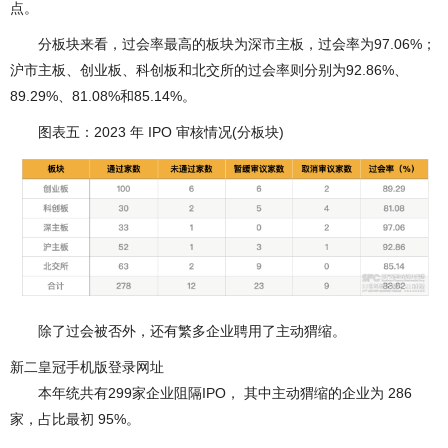
点。
分板块来看，过会率最高的板块为深市主板，过会率为97.06%；
沪市主板、创业板、科创板和北交所的过会率则分别为92.86%、
89.29%、81.08%和85.14%。
图表五：2023 年 IPO 审核情况(分板块)
除了过会被否外，还有繁多企业聘用了主动猬缩。
新二皇冠手机版登录网址
本年统共有299家企业阻隔IPO， 其中主动猬缩的企业为 286
家，占比最初 95%。