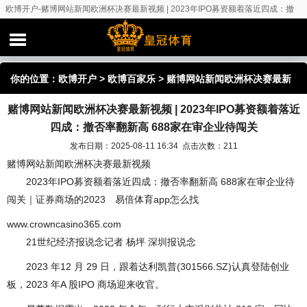
欧博开户-赌博网站新闻欧洲杯决赛最新视频 | 2023年IPO募资额着落近四成：撤
否率翻新高 688家在审企业待闯关
你的位置：
欧博开户
>
欧博百家乐
> 赌博网站新闻欧洲杯决赛最新
赌博网站新闻欧洲杯决赛最新视频 | 2023年IPO募资额着落近
视频 | 2023年IPO募资额着落近四成：撤否率翻新高 688家在审企业
四成：撤否率翻新高 688家在审企业待闯关
待闯关
发布日期：2025-08-11 16:34 点击次数：211
赌博网站新闻欧洲杯决赛最新视频
2023年IPO募资额着落近四成：撤否率翻新高 688家在审企业待
闯关｜证券商场的2023 易倍体育app怎么找
www.crowncasino365.com
21世纪经济报说念记者 杨坪 深圳报说念
2023 年12 月 29 日，跟着达利凯普(301566.SZ)认真登陆创业
板，2023 年A 股IPO 商场迎来收官。