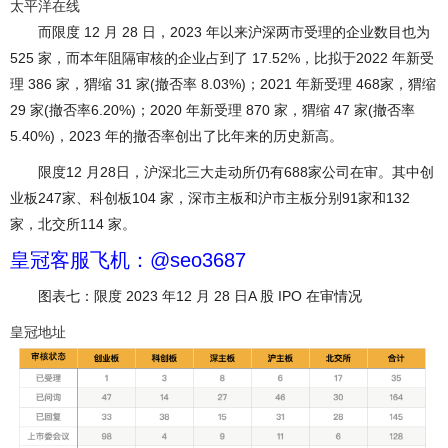
太平洋在线
而限度 12 月 28 日，2023 年以来沪深两市受理的企业数目也为
525 家，而本年阻隔审核的企业占到了 17.52%，比拟于2022 年新受
理 386 家，猬缩 31 家(撤否率 8.03%)；2021 年新受理 468家，猬缩
29 家(撤否率6.20%)；2020 年新受理 870 家，猬缩 47 家(撤否率
5.40%)，2023 年的撤否率创出了比年来的历史新高。
限度12 月28日，沪深北三大走动所仍有688家公司在审。其中创
业板247家、科创板104 家，深市主板和沪市主板分别91家和132
家，北交所114 家。
皇冠客服飞机：@seo3687
图表七：限度 2023 年12 月 28 日A 股 IPO 在审情况
皇冠地址