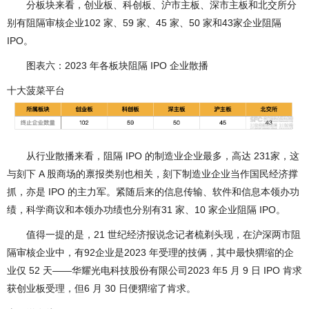
分板块来看，创业板、科创板、沪市主板、深市主板和北交所分
别有阻隔审核企业102 家、59 家、45 家、50 家和43家企业阻隔
IPO。
图表六：2023 年各板块阻隔 IPO 企业散播
十大菠菜平台
从行业散播来看，阻隔 IPO 的制造业企业最多，高达 231家，这
与刻下 A 股商场的禀报类别也相关，刻下制造业企业当作国民经济撑
抓，亦是 IPO 的主力军。紧随后来的信息传输、软件和信息本领办功
绩，科学商议和本领办功绩也分别有31 家、10 家企业阻隔 IPO。
值得一提的是，21 世纪经济报说念记者梳剃头现，在沪深两市阻
隔审核企业中，有92企业是2023 年受理的技俩，其中最快猬缩的企
业仅 52 天——华耀光电科技股份有限公司2023 年5 月 9 日 IPO 肯求
获创业板受理，但6 月 30 日便猬缩了肯求。