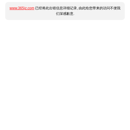
www.365jz.com
已经将此出错信息详细记录, 由此给您带来的访问不便我
们深感歉意.