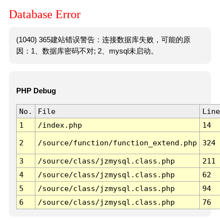
Database Error
(1040) 365建站错误警告：连接数据库失败，可能的原
因：1、数据库密码不对; 2、mysql未启动。
PHP Debug
No.
File
Line
1
/index.php
14
2
/source/function/function_extend.php
324
3
/source/class/jzmysql.class.php
211
4
/source/class/jzmysql.class.php
62
5
/source/class/jzmysql.class.php
94
6
/source/class/jzmysql.class.php
76