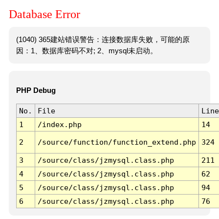
Database Error
(1040) 365建站错误警告：连接数据库失败，可能的原
因：1、数据库密码不对; 2、mysql未启动。
PHP Debug
No.
File
Line
1
/index.php
14
2
/source/function/function_extend.php
324
3
/source/class/jzmysql.class.php
211
4
/source/class/jzmysql.class.php
62
5
/source/class/jzmysql.class.php
94
6
/source/class/jzmysql.class.php
76