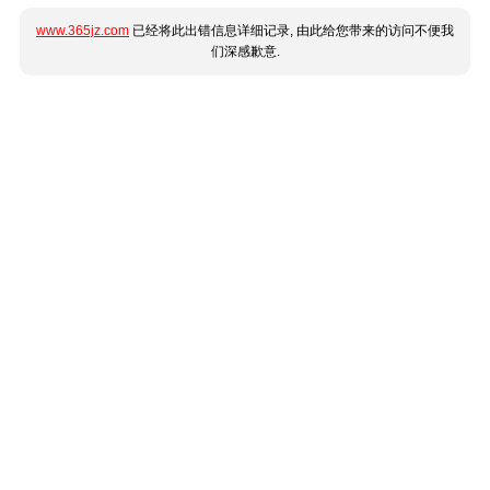
www.365jz.com
已经将此出错信息详细记录, 由此给您带来的访问不便我
们深感歉意.