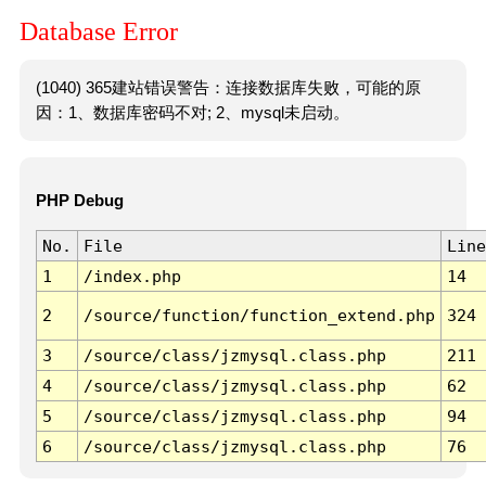
Database Error
(1040) 365建站错误警告：连接数据库失败，可能的原
因：1、数据库密码不对; 2、mysql未启动。
PHP Debug
No.
File
Line
1
/index.php
14
2
/source/function/function_extend.php
324
3
/source/class/jzmysql.class.php
211
4
/source/class/jzmysql.class.php
62
5
/source/class/jzmysql.class.php
94
6
/source/class/jzmysql.class.php
76