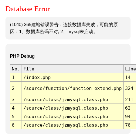
Database Error
(1040) 365建站错误警告：连接数据库失败，可能的原
因：1、数据库密码不对; 2、mysql未启动。
PHP Debug
No.
File
Line
1
/index.php
14
2
/source/function/function_extend.php
324
3
/source/class/jzmysql.class.php
211
4
/source/class/jzmysql.class.php
62
5
/source/class/jzmysql.class.php
94
6
/source/class/jzmysql.class.php
76