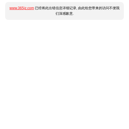
www.365jz.com
已经将此出错信息详细记录, 由此给您带来的访问不便我
们深感歉意.