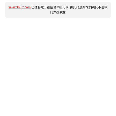
www.365jz.com
已经将此出错信息详细记录, 由此给您带来的访问不便我
们深感歉意.