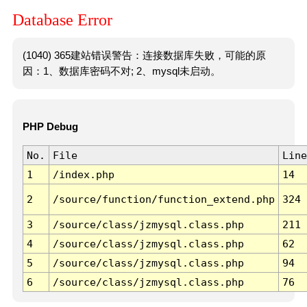
Database Error
(1040) 365建站错误警告：连接数据库失败，可能的原
因：1、数据库密码不对; 2、mysql未启动。
PHP Debug
No.
File
Line
1
/index.php
14
2
/source/function/function_extend.php
324
3
/source/class/jzmysql.class.php
211
4
/source/class/jzmysql.class.php
62
5
/source/class/jzmysql.class.php
94
6
/source/class/jzmysql.class.php
76