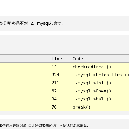
据库密码不对; 2、mysql未启动。
Line
Code
14
checkredirect()
324
jzmysql->Fetch_First(
211
jzmysql->Init()
62
jzmysql->Open()
94
jzmysql->halt()
76
break()
出错信息详细记录, 由此给您带来的访问不便我们深感歉意.