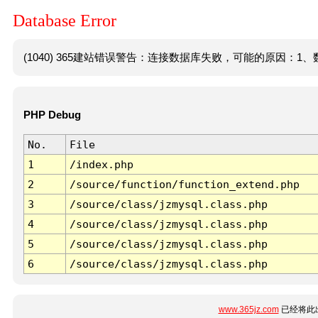
Database Error
(1040) 365建站错误警告：连接数据库失败，可能的原因：1、数
PHP Debug
No.
File
1
/index.php
2
/source/function/function_extend.php
3
/source/class/jzmysql.class.php
4
/source/class/jzmysql.class.php
5
/source/class/jzmysql.class.php
6
/source/class/jzmysql.class.php
www.365jz.com
已经将此