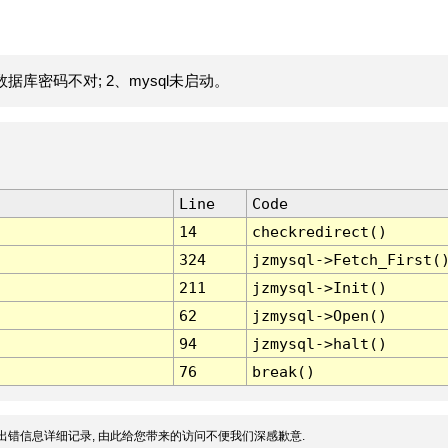
据库密码不对; 2、mysql未启动。
Line
Code
14
checkredirect()
324
jzmysql->Fetch_First(
211
jzmysql->Init()
62
jzmysql->Open()
94
jzmysql->halt()
76
break()
出错信息详细记录, 由此给您带来的访问不便我们深感歉意.