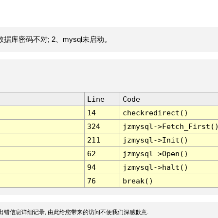
据库密码不对; 2、mysql未启动。
Line
Code
14
checkredirect()
324
jzmysql->Fetch_First(
211
jzmysql->Init()
62
jzmysql->Open()
94
jzmysql->halt()
76
break()
出错信息详细记录, 由此给您带来的访问不便我们深感歉意.