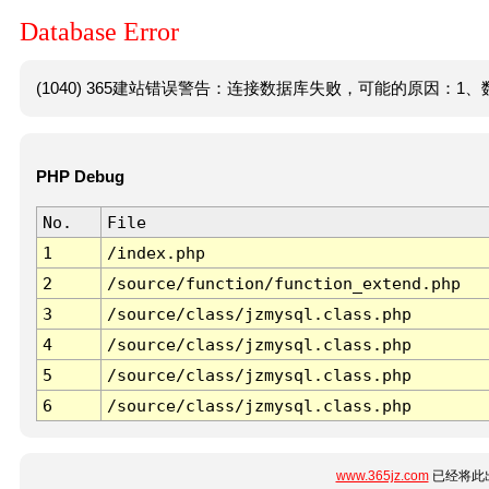
Database Error
(1040) 365建站错误警告：连接数据库失败，可能的原因：1、数
PHP Debug
No.
File
1
/index.php
2
/source/function/function_extend.php
3
/source/class/jzmysql.class.php
4
/source/class/jzmysql.class.php
5
/source/class/jzmysql.class.php
6
/source/class/jzmysql.class.php
www.365jz.com
已经将此