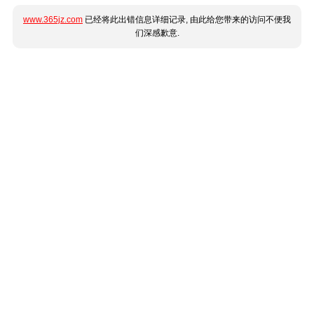
www.365jz.com
已经将此出错信息详细记录, 由此给您带来的访问不便我
们深感歉意.