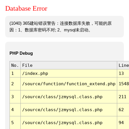
Database Error
(1040) 365建站错误警告：连接数据库失败，可能的原
因：1、数据库密码不对; 2、mysql未启动。
PHP Debug
No.
File
Line
1
/index.php
13
2
/source/function/function_extend.php
1548
3
/source/class/jzmysql.class.php
211
4
/source/class/jzmysql.class.php
62
5
/source/class/jzmysql.class.php
94